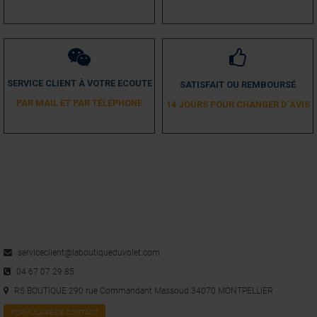
Avis vérifié
Bien
Avis du
05/12/2018
, suite à une expérience du
27/11/2018
par
A.A.
Utile
(0)
Signaler
SERVICE CLIENT À VOTRE ECOUTE
SATISFAIT OU REMBOURSÉ
PAR MAIL ET PAR TÉLÉPHONE
14 JOURS POUR CHANGER D´AVIS
1
serviceclient@laboutiqueduvolet.com
04 67 07 29 85
RS BOUTIQUE 290 rue Commandant Massoud 34070 MONTPELLIER
FORMULAIRE DE CONTACT