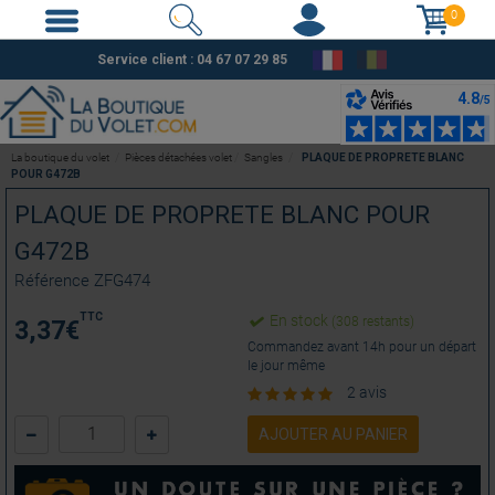
0
Service client :
04 67 07 29 85
La boutique du volet
Pièces détachées volet
Sangles
PLAQUE DE PROPRETE BLANC
POUR G472B
PLAQUE DE PROPRETE BLANC POUR
G472B
Référence
ZFG474
TTC
En stock
(308 restants)
3,37
€
Commandez avant 14h pour un départ
le jour même
2 avis
AJOUTER AU PANIER