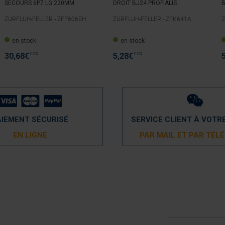
SECOURS 6P7 LG 220MM
DROIT BJ24 PROFIALIS
B
ZURFLUH-FELLER -
ZFF606EH
ZURFLUH-FELLER -
ZFK641A
Z
en stock
en stock
TTC
TTC
30,68
€
5,28
€
AIEMENT SÉCURISÉ
SERVICE CLIENT À VOTR
EN LIGNE
PAR MAIL ET PAR TÉL