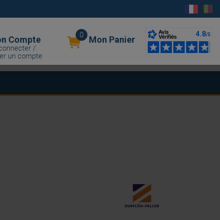
0
n Compte
Mon Panier
connecter /
er un compte