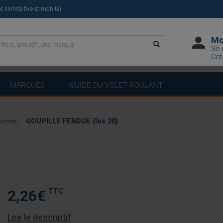
illimité fixe et mobile)
Mo
Se 
Cré
MARQUES
GUIDE DU VOLET ROULANT
GOUPILLE FENDUE (les 20)
nismes
TTC
2,26
€
Lire le descriptif