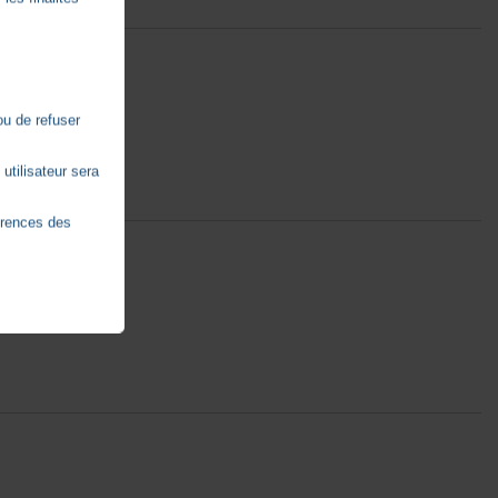
ou de refuser
utilisateur sera
érences des