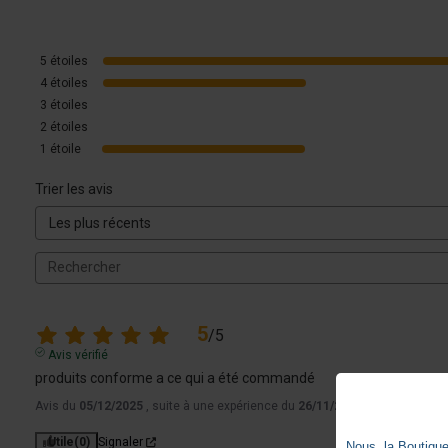
5
étoiles
4
étoiles
3
étoiles
2
étoiles
1
étoile
Trier les avis
5
/
5
Avis vérifié
produits conforme a ce qui a été commandé
Avis du
05/12/2025
, suite à une expérience du
26/11/2025
par
Killian C.
Utile
(0)
Signaler
Nous, la Boutique 