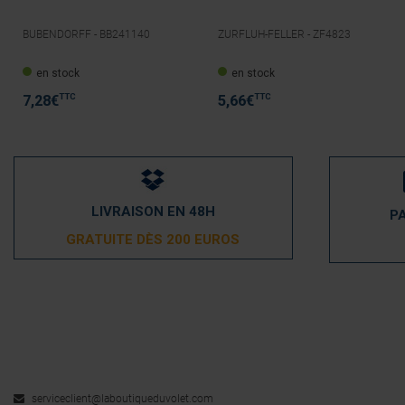
BUBENDORFF -
BB241140
ZURFLUH-FELLER -
ZF4823
en stock
en stock
TTC
TTC
7,28
€
5,66
€
LIVRAISON EN 48H
P
GRATUITE DÈS 200 EUROS
serviceclient@laboutiqueduvolet.com