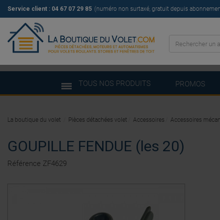
Service client :
04 67 07 29 85
(numéro non surtaxé, gratuit depuis abonnement 
TOUS NOS PRODUITS
PROMOS
La boutique du volet
Pièces détachées volet
Accessoires
Accessoires méca
GOUPILLE FENDUE (les 20)
Référence
ZF4629