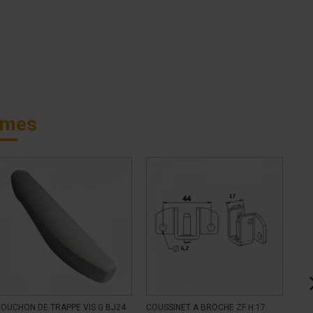
smes
OUCHON DE TRAPPE VIS G BJ24
COUSSINET A BROCHE ZF H:17
COU