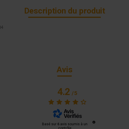
Description du produit
04
Avis
4.2
/
5
Basé sur
6
avis soumis à un
contrôle