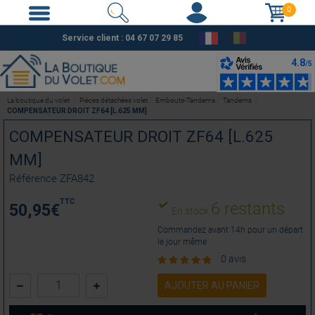
0
Service client :
04 67 07 29 85
La boutique du volet
Pièces détachées volet
Embouts-Tandems
Tandems
COMPENSATEUR DROIT ZF64 [L.625 MM]
COMPENSATEUR DROIT ZF64 [L.625
MM]
Référence
ZFA842
TTC
6 restants
50,95
€
En stock
Commandez avant 14h pour un départ
le jour même
0 avis
AJOUTER AU PANIER