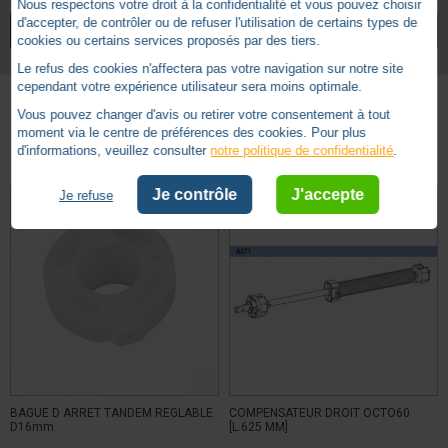
Nous respectons votre droit à la confidentialité et vous pouvez choisir
Tube Ø 16
Forme côté mécanisme
d'accepter, de contrôler ou de refuser l'utilisation de certains types de
VOIR TOUS LES ARTICLES
ZURFLUH-FELLER
cookies ou certains services proposés par des tiers.
ZF 64
Forme tube
Le refus des cookies n'affectera pas votre navigation sur notre site
cependant votre expérience utilisateur sera moins optimale.
Vous pouvez changer d'avis ou retirer votre consentement à tout
moment via le centre de préférences des cookies. Pour plus
Autres produits - Tandems
d'informations, veuillez consulter
notre politique de confidentialité
.
Je contrôle
J'accepte
Je refuse
BAGUE D ARRET TANDEM REGLABLE
COMPENSATEUR DROIT OCTO60
D16mm
[L.625 MM]