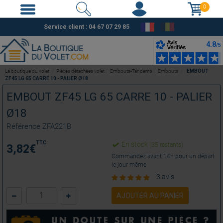
0
Service client :
04 67 07 29 85
La boutique du volet
Pièces détachées volet
Embouts-Tandems
Embouts
EMBOUT
ZF45 LG 65 CARRE 10 - PALIER Ø18
EMBOUT ZF45 LG 65 CARRE 10 - PALIER
Ø18
Référence
ZFA221B
TTC
En stock
(35 restants)
3,82
€
Commandez avant 14h pour un départ
le jour même
3 avis
AJOUTER AU PANIER