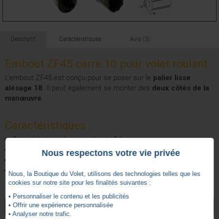
Descriptif
Caractéristiques
Avis (3)
Embout ZF45 carre 10 pour volet roulant
L'embout ZF45 est conçu pour se poser sur le
palier lisse
alésage 18
. Il peut également se monter des
deux côtés de la
manœuvre
.
Caractéristiques :
Capacité de poids par embout : 8 kg
Matière : PA teinté masse noir
Nous respectons votre vie privée
A : Carré de 10 débouchant
Longueur : 65 mm
Nous, la Boutique du Volet, utilisons des technologies telles que les
cookies sur notre site pour les finalités suivantes :
5
Carré 10
Forme côté mécanisme
• Personnaliser le contenu et les publicités
/
5
• Offrir une expérience personnalisée
VOIR TOUS LES ARTICLES
ZURFLUH-FELLER
ZF 45
Forme tube
• Analyser notre trafic.