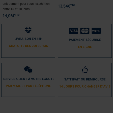
uniquement pour vous, expédition
Parfait
TTC
13,54
€
entre 15 et 18 jours
Avis du
09/07/2024
, suite à une expérience du
30/06/2024
par
A.A.
TTC
14,06
€
Utile
(0)
Signaler
5
/
5
LIVRAISON EN 48H
PAIEMENT SÉCURISÉ
Avis vérifié
GRATUITE DÈS 200 EUROS
EN LIGNE
Idem
Avis du
25/09/2017
, suite à une expérience du
17/09/2017
par
A.A.
Utile
(0)
Signaler
SERVICE CLIENT À VOTRE ECOUTE
SATISFAIT OU REMBOURSÉ
5
/
5
PAR MAIL ET PAR TÉLÉPHONE
14 JOURS POUR CHANGER D´AVIS
Avis vérifié
Excellent
Avis du
09/08/2016
, suite à une expérience du
18/07/2016
par
A.A.
Utile
(0)
Signaler