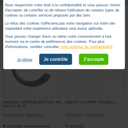
Nous respectons votre droit à la confidentialité et vous pouvez choisir
d'accepter, de contrôler ou de refuser l'utilisation de certains types de
cookies ou certains services proposés par des tiers.
Basé sur
3
avis soumis à un
Autres produits - Embouts
Le refus des cookies n'affectera pas votre navigation sur notre site
contrôle
cependant votre expérience utilisateur sera moins optimale.
Voir tous les avis sur ce site
Vous pouvez changer d'avis ou retirer votre consentement à tout
moment via le centre de préférences des cookies. Pour plus
5
étoiles
3
d'informations, veuillez consulter
notre politique de confidentialité
.
4
étoiles
0
3
étoiles
0
Je contrôle
J'accepte
Je refuse
2
étoiles
0
1
étoile
0
Trier les avis
BAGUE DE VERROUILLAGE POUR AXE
EMBOUT 56 CARRE 10 FEMELLE
ID3 (LOT DE 4)
BUBENDORFF -
BB241355
PROFALUX -
PXMAX-56E1
5
/
5
Ce produit sera commandé
en stock
Avis vérifié