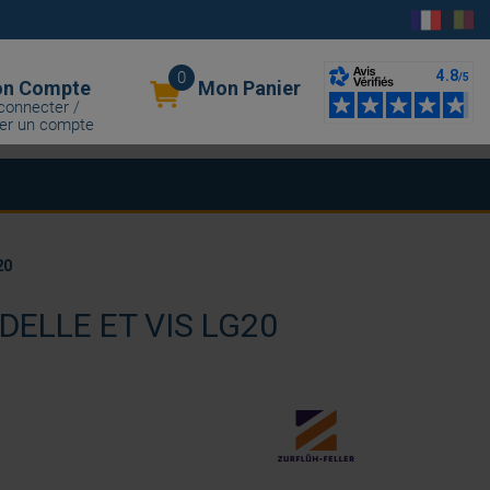
0
n Compte
Mon Panier
connecter /
er un compte
20
ELLE ET VIS LG20