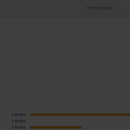
Forme butée
5
étoiles
4
étoiles
3
étoiles