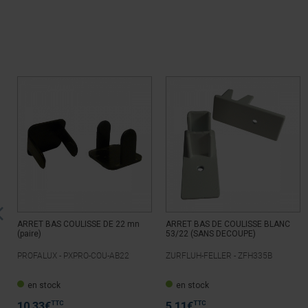
ARRET BAS COULISSE DE 22 mn
ARRET BAS DE COULISSE BLANC
(paire)
53/22 (SANS DECOUPE)
PROFALUX -
PXPRO-COU-AB22
ZURFLUH-FELLER -
ZFH335B
en stock
en stock
TTC
TTC
10,33
€
5,11
€