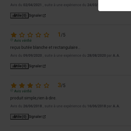
Avis du
02/04/2021
, suite à une expérience du
24/03/2021
par
A.A.
Utile
(0)
Signaler
1
/
5
Avis vérifié
reçus butée blanche et rectangulaire...
Avis du
09/09/2020
, suite à une expérience du
28/08/2020
par
A.A.
Utile
(0)
Signaler
3
/
5
Avis vérifié
produit simple,rien à dire.
Avis du
26/06/2018
, suite à une expérience du
16/06/2018
par
A.A.
Utile
(0)
Signaler