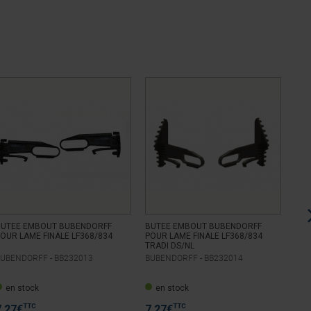
BUTEE EMBOUT BUBENDORFF
BUTEE EMBOUT BUBENDORFF
BUT
OUR LAME FINALE LF368/834
POUR LAME FINALE LF368/834
POU
TRADI DS/NL
BUBENDORFF -
BB232013
BUBENDORFF -
BB232014
BUB
en stock
en stock
C
uni
TTC
TTC
7,27
€
7,27
€