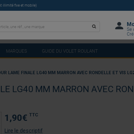
illimité fixe et mobile)
Mo
Se 
Cré
MARQUES
GUIDE DU VOLET ROULANT
UR LAME FINALE LG40 MM MARRON AVEC RONDELLE ET VIS LG
LE LG40 MM MARRON AVEC ROND
TTC
1,90
€
Lire le descriptif