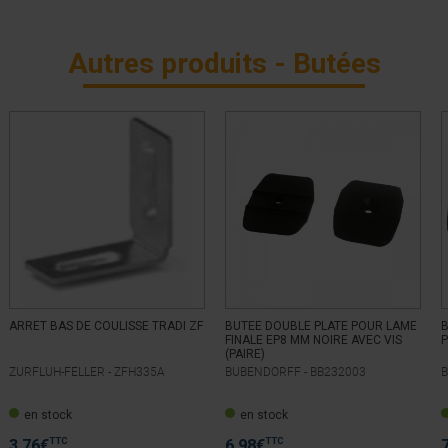
Autres produits - Butées
ARRET BAS DE COULISSE TRADI ZF
BUTEE DOUBLE PLATE POUR LAME
FINALE EP8 MM NOIRE AVEC VIS
P
(PAIRE)
ZURFLUH-FELLER -
ZFH335A
BUBENDORFF -
BB232003
en stock
en stock
TTC
TTC
3,76
€
6,98
€