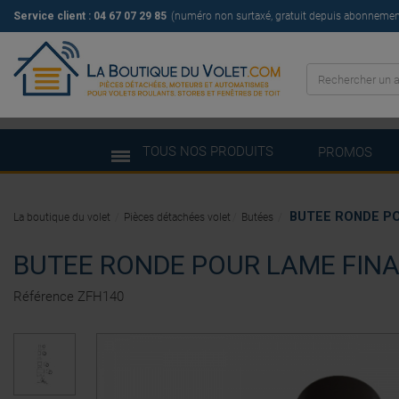
Service client :
04 67 07 29 85
(numéro non surtaxé, gratuit depuis abonnement 
TOUS NOS PRODUITS
PROMOS
BUTEE RONDE PO
La boutique du volet
Pièces détachées volet
Butées
BUTEE RONDE POUR LAME FINA
Référence
ZFH140