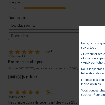
2
étoiles
1
étoile
Trier les avis
Nous, la Boutique 
suivantes :
5
/
5
• Personnaliser le
Avis vérifié
• Offrir une expé
Bon rapport qualité prix
• Analyser notre t
Avis du
04/06/2023
, suite à une expérience du
26/05/2023
par
A.A.
Nous respectons vo
l'utilisation de c
Utile
(0)
Signaler
Le refus des cook
moins optimale.
Vous pouvez chang
5
/
5
cookies. Pour plu
Avis vérifié
très bien, je conseille cependant des vis de 25 plutôt que de 20 sel