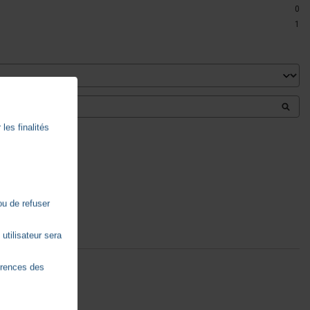
0
1
les finalités
ou de refuser
utilisateur sera
érences des