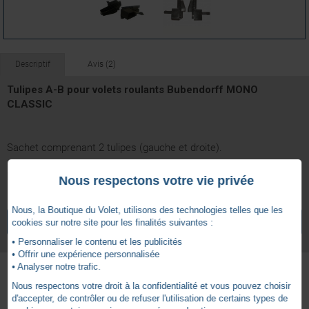
Descriptif
Avis (2)
Tulipes A-B pour volets roulants Bubendorff MONO
CLASSIC
Sachet comprenant 2 tulipes (gauche et droite).
Elles sont fixées sur les coulisses A et B du volet MONO Classic.
Nous respectons votre vie privée
4.5
Nous, la Boutique du Volet, utilisons des technologies telles que les
/
5
VOIR TOUS LES ARTICLES
BUBENDORFF
cookies sur notre site pour les finalités suivantes :
• Personnaliser le contenu et les publicités
• Offrir une expérience personnalisée
• Analyser notre trafic.
Nous respectons votre droit à la confidentialité et vous pouvez choisir
Basé sur
2
avis soumis à un
Autres produits - Tulipages
d'accepter, de contrôler ou de refuser l'utilisation de certains types de
contrôle