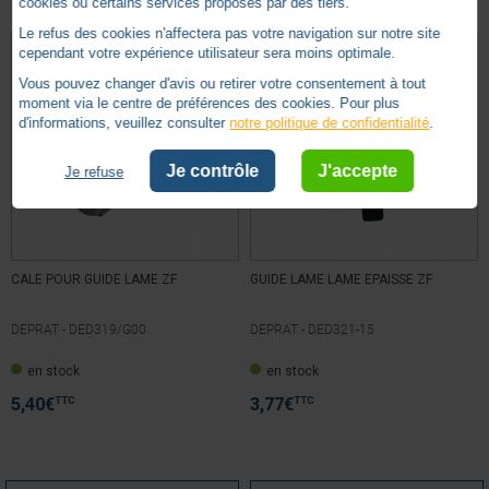
cookies ou certains services proposés par des tiers.
Voir tous les avis sur ce site
Le refus des cookies n'affectera pas votre navigation sur notre site
cependant votre expérience utilisateur sera moins optimale.
5
étoiles
1
4
étoiles
1
Vous pouvez changer d'avis ou retirer votre consentement à tout
3
étoiles
0
moment via le centre de préférences des cookies. Pour plus
d'informations, veuillez consulter
notre politique de confidentialité
.
2
étoiles
0
1
étoile
0
Je contrôle
J'accepte
Je refuse
Trier les avis
CALE POUR GUIDE LAME ZF
GUIDE LAME LAME EPAISSE ZF
DEPRAT -
DED319/G00
DEPRAT -
DED321-15
5
/
5
en stock
en stock
Avis vérifié
conforme à la commande
TTC
TTC
5,40
€
3,77
€
Avis du
27/01/2021
, suite à une expérience du
20/01/2021
par
A.A.
Utile
(0)
Signaler