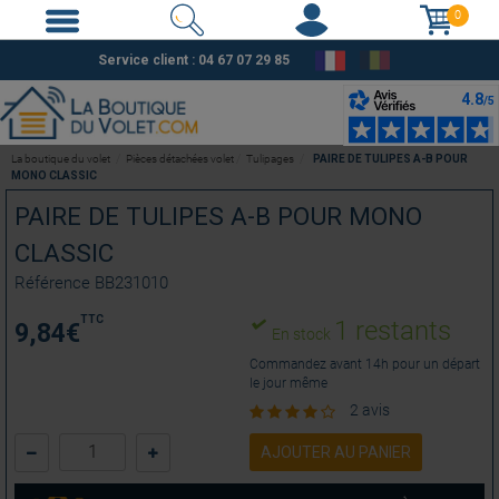
0
Service client :
04 67 07 29 85
La boutique du volet
Pièces détachées volet
Tulipages
PAIRE DE TULIPES A-B POUR
MONO CLASSIC
PAIRE DE TULIPES A-B POUR MONO
CLASSIC
Référence
BB231010
TTC
1 restants
9,84
€
En stock
Commandez avant 14h pour un départ
le jour même
2 avis
AJOUTER AU PANIER