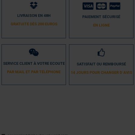
4
/
5
LIVRAISON EN 48H
PAIEMENT SÉCURISÉ
Avis vérifié
GRATUITE DÈS 200 EUROS
EN LIGNE
Une semaine pour la livraison......
Avis du
18/04/2019
, suite à une expérience du
05/04/2019
par
A.A.
Utile
(0)
Signaler
SERVICE CLIENT À VOTRE ECOUTE
SATISFAIT OU REMBOURSÉ
1
PAR MAIL ET PAR TÉLÉPHONE
14 JOURS POUR CHANGER D´AVIS