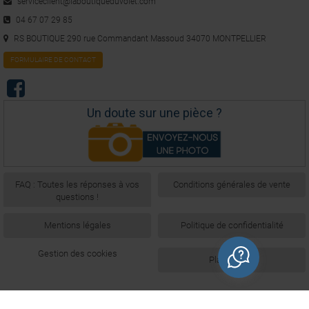
serviceclient@laboutiqueduvolet.com
04 67 07 29 85
RS BOUTIQUE 290 rue Commandant Massoud 34070 MONTPELLIER
FORMULAIRE DE CONTACT
Un doute sur une pièce ?
FAQ : Toutes les réponses à vos
Conditions générales de vente
questions !
Mentions légales
Politique de confidentialité
Gestion des cookies
Plan du site