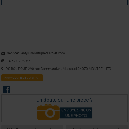
Avis vérifié
Correspond à ma demande. Très bon produit. Satisfait
Avis du
06/10/2021
, suite à une expérience du
24/09/2021
par
A.A.
Utile
(0)
Signaler
1
2
3
4
5
6
11
serviceclient@laboutiqueduvolet.com
04 67 07 29 85
RS BOUTIQUE 290 rue Commandant Massoud 34070 MONTPELLIER
FORMULAIRE DE CONTACT
Un doute sur une pièce ?