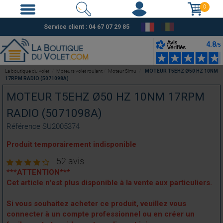
0
Service client :
04 67 07 29 85
La boutique du volet
Moteurs volet roulant
Moteur Simu
MOTEUR T5EHZ Ø50 HZ 10NM
17RPM RADIO (5071098A)
MOTEUR T5EHZ Ø50 HZ 10NM 17RPM
RADIO (5071098A)
Référence
SU2005374
Produit temporairement indisponible
52 avis
***ATTENTION***
Cet article n'est plus disponible à la vente aux particuliers.
Si vous souhaitez acheter ce produit, veuillez vous
connecter à un compte professionnel ou en créer un