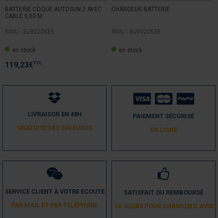
BATTERIE COQUE AUTOSUN 2 AVEC
CHARGEUR BATTERIE
Utile
(0)
Signaler
CABLE 0,60 M
SIMU -
SU9020635
SIMU -
SU9020638
5
/
5
en stock
en stock
Avis vérifié
TTC
119,23
€
top...
Avis du
23/10/2021
, suite à une expérience du
17/09/2021
par
A.A.
Utile
(0)
Signaler
LIVRAISON EN 48H
PAIEMENT SÉCURISÉ
5
GRATUITE DÈS 200 EUROS
/
5
EN LIGNE
Avis vérifié
je retrouve un fonctionnement normale du volet en plus silencieux !
Avis du
12/10/2021
, suite à une expérience du
04/10/2021
par
A.A.
Utile
(0)
Signaler
SERVICE CLIENT À VOTRE ECOUTE
SATISFAIT OU REMBOURSÉ
PAR MAIL ET PAR TÉLÉPHONE
14 JOURS POUR CHANGER D´AVIS
5
/
5