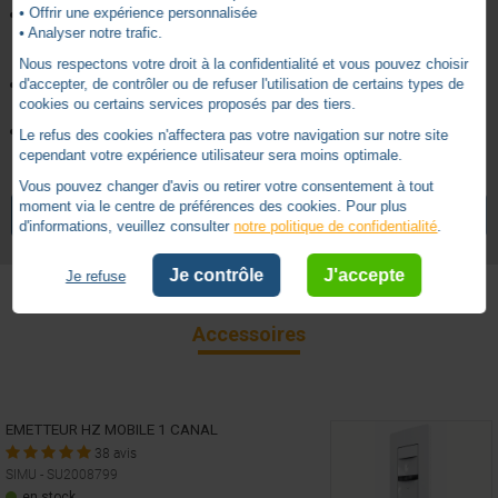
• Offrir une expérience personnalisée
Sécurité des communications : assurée par cryptage et
• Analyser notre trafic.
utilisation de la technologie "rolling code” offrant plus de 16
millions de combinaisons.
Nous respectons votre droit à la confidentialité et vous pouvez choisir
Portée : ~ 200 m en champ libre / 20 m entre deux murs de
d'accepter, de contrôler ou de refuser l'utilisation de certains types de
cookies ou certains services proposés par des tiers.
béton armé (dépend de l’environnement et de la pollution radio)
Couronne de base pour tube rond : Ø 50 x 1,5 mm
Le refus des cookies n'affectera pas votre navigation sur notre site
cependant votre expérience utilisateur sera moins optimale.
4.8
Vous pouvez changer d'avis ou retirer votre consentement à tout
Classe I (terre obligatoire)
Classe d´isolation
FICHE MOTEUR SIMU RADIO T5
/
5
moment via le centre de préférences des cookies. Pour plus
VOIR TOUS LES ARTICLES
SIMU
d'informations, veuillez consulter
notre politique de confidentialité
.
Non
Commande de secours
GUIDE INSTALLATION MOTEUR SIMU T5E HZ
Ø 50
Diamètre Moteur
Je contrôle
J'accepte
Je refuse
10
Puissance
Basé sur
52
avis soumis à un
Accessoires
contrôle
Radio
Technologie
Voir tous les avis sur ce site
5 ans
Garantie
5
étoiles
42
EMETTEUR HZ MOBILE 1 CANAL
4
étoiles
8
38 avis
3
étoiles
2
SIMU - SU2008799
2
étoiles
0
en stock