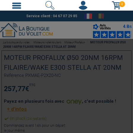
0
Service client :
04 67 07 29 85
La boutique du volet
Moteurs volet roulant
Moteur Profalux
MOTEUR PROFALUX Ø50
20NM 16RPM FILAIRE/WAKE E300 STELLA AT 20NM
MOTEUR PROFALUX Ø50 20NM 16RPM
FILAIRE/WAKE E300 STELLA AT 20NM
Référence
PXMAE-P2X20-NC
TTC
257,77
€
Payez en plusieurs fois avec
, c'est possible !
+ d'infos
En stock
(24 restants)
Commandez avant 14h pour un départ
le jour même