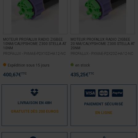
1
étoile
0
Trier les avis
MOTEUR PROFALUX RADIO ZIGBEE
MOTEUR PROFALUX RADIO ZIGBEE
10NM/CALYPSHOME Z300 STELLA AT
20 NM/CALYPSHOME Z300 STELLA AT
10NM
20NM
PROFALUX -
PXMAE-P2X10Z-HA12-NC
PROFALUX -
PXMAE-P2X20Z-HA12-NC
4
/
5
Expédition sous 15 jours
en stock
Avis vérifié
Trop cher! Mais bon, c'est Profalux
TTC
TTC
400,67
€
435,25
€
Avis du
07/01/2025
, suite à une expérience du
29/11/2024
par
L.C.
Utile
(0)
Signaler
LIVRAISON EN 48H
PAIEMENT SÉCURISÉ
GRATUITE DÈS 200 EUROS
5
EN LIGNE
/
5
Avis vérifié
conforme
Avis du
16/08/2022
, suite à une expérience du
08/08/2022
par
A.A.