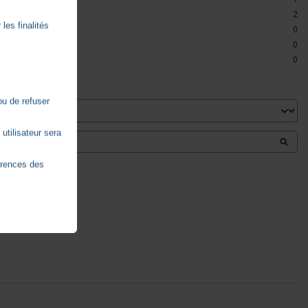
2
les finalités
0
0
0
ou de refuser
utilisateur sera
érences des