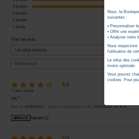
4
étoiles
Nous, la Boutique 
3
étoiles
suivantes :
2
étoiles
• Personnaliser le
1
étoile
• Offrir une expé
• Analyser notre t
Trier les avis
Nous respectons vo
l'utilisation de c
Le refus des cook
moins optimale.
Vous pouvez chang
cookies. Pour plu
4
/
5
Avis vérifié
ras *
Avis du
23/03/2021
, suite à une expérience du
14/03/2021
par
A.A.
Utile
(0)
Signaler
5
/
5