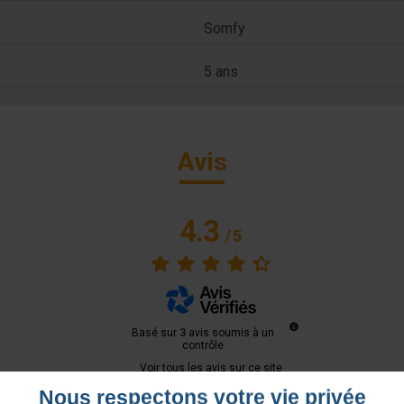
s
Somfy
5 ans
Avis
4.3
/
5
Basé sur
3
avis soumis à un
contrôle
Voir tous les avis sur ce site
Nous respectons votre vie privée