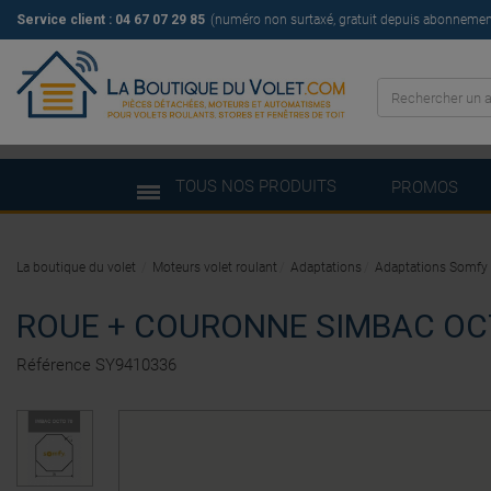
Service client :
04 67 07 29 85
(numéro non surtaxé, gratuit depuis abonnement 
TOUS NOS PRODUITS
PROMOS
La boutique du volet
Moteurs volet roulant
Adaptations
Adaptations Somfy
ROUE + COURONNE SIMBAC OC
Référence
SY9410336