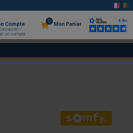
0
n Compte
Mon Panier
connecter /
er un compte