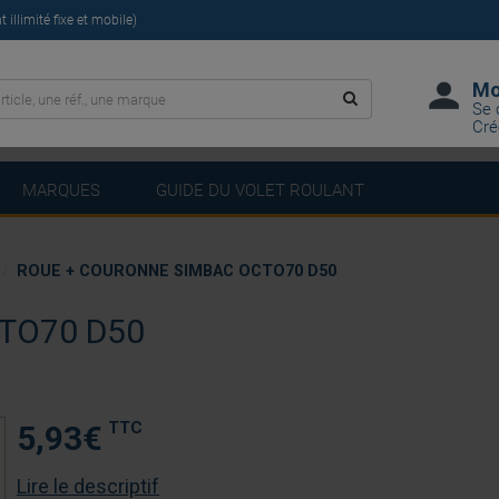
illimité fixe et mobile)
Mo
Se 
Cré
MARQUES
GUIDE DU VOLET ROULANT
ROUE + COURONNE SIMBAC OCTO70 D50
TO70 D50
TTC
5,93
€
Lire le descriptif