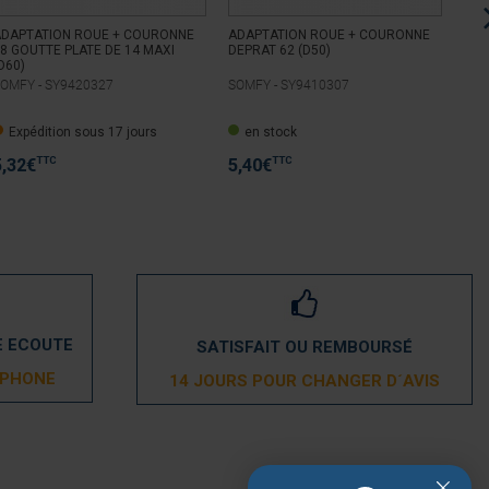
ADAPTATION ROUE + COURONNE
ADAPTATION ROUE + COURONNE
ADA
8 GOUTTE PLATE DE 14 MAXI
DEPRAT 62 (D50)
DEP
D60)
OMFY -
SY9420327
SOMFY -
SY9410307
SOM
Expédition sous 17 jours
en stock
E
TTC
TTC
5,32
€
5,40
€
9,
E ECOUTE
SATISFAIT OU REMBOURSÉ
ÉPHONE
14 JOURS POUR CHANGER D´AVIS