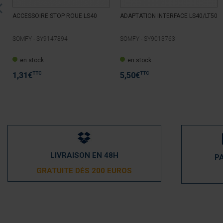
ACCESSOIRE STOP ROUE LS40
ADAPTATION INTERFACE LS40/LT50
SOMFY -
SY9147894
SOMFY -
SY9013763
en stock
en stock
TTC
TTC
1,31
€
5,50
€
LIVRAISON EN 48H
P
GRATUITE DÈS 200 EUROS