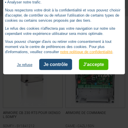
• Analyser notre trafic.
VOIR TOUS LES ARTICLES
CAME
Nous respectons votre droit à la confidentialité et vous pouvez choisir
d'accepter, de contrôler ou de refuser l'utilisation de certains types de
cookies ou certains services proposés par des tiers.
Le refus des cookies n'affectera pas votre navigation sur notre site
Autres produits - Cartes électroniques Portail
cependant votre expérience utilisateur sera moins optimale.
Vous pouvez changer d'avis ou retirer votre consentement à tout
moment via le centre de préférences des cookies. Pour plus
d'informations, veuillez consulter
notre politique de confidentialité
.
Je contrôle
J'accepte
Je refuse
ARMOIRE CB 230 RTS POUR IXENGO
ARMOIRE DE COMMANDE
L SOMFY
SOMFY -
SY1841212
CAME -
CAZL150N