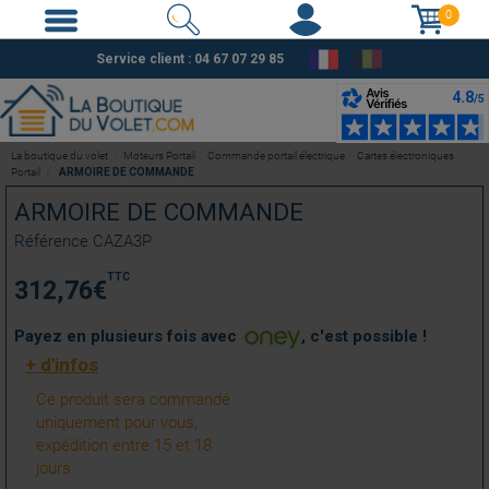
0
Service client :
04 67 07 29 85
La boutique du volet
Moteurs Portail
Commande portail électrique
Cartes électroniques
Portail
ARMOIRE DE COMMANDE
ARMOIRE DE COMMANDE
Référence
CAZA3P
TTC
312,76
€
Payez en plusieurs fois avec
, c'est possible !
+ d'infos
Ce produit sera commandé
uniquement pour vous,
expédition entre 15 et 18
jours