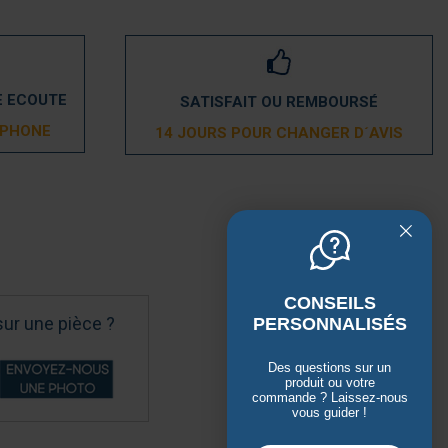
E ECOUTE
SATISFAIT OU REMBOURSÉ
ÉPHONE
14 JOURS POUR CHANGER D´AVIS
CONSEILS
sur une pièce ?
PERSONNALISÉS
Des questions sur un
produit ou votre
commande ? Laissez-nous
vous guider !