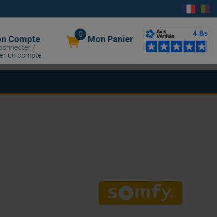
0
n Compte
Mon Panier
connecter /
er un compte