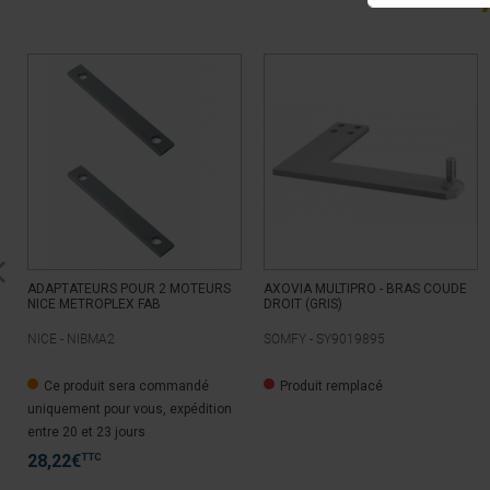
ADAPTATEURS POUR 2 MOTEURS
AXOVIA MULTIPRO - BRAS COUDE
NICE METROPLEX FAB
DROIT (GRIS)
NICE -
NIBMA2
SOMFY -
SY9019895
Ce produit sera commandé
Produit remplacé
uniquement pour vous, expédition
entre 20 et 23 jours
TTC
28,22
€