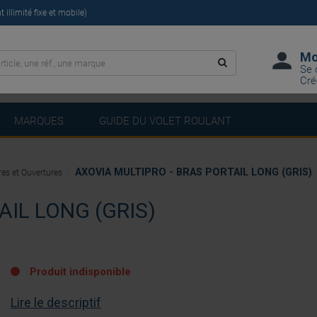
illimité fixe et mobile)
Mo
Se 
Cré
MARQUES
GUIDE DU VOLET ROULANT
AXOVIA MULTIPRO - BRAS PORTAIL LONG (GRIS)
ras et Ouvertures
AIL LONG (GRIS)
Produit indisponible
Lire le descriptif