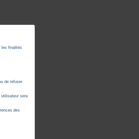
les finalités
ou de refuser
utilisateur sera
érences des