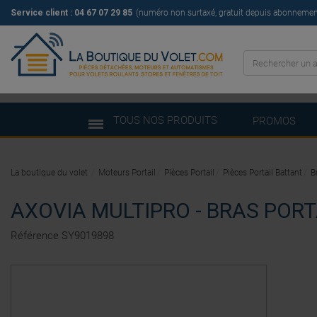
Service client :
04 67 07 29 85
(numéro non surtaxé, gratuit depuis abonnement 
TOUS NOS PRODUITS
PROMOS
La boutique du volet
Moteurs Portail
Pièces Portail
Pièces Portail Battant
B
AXOVIA MULTIPRO - BRAS PORT
Référence
SY9019898