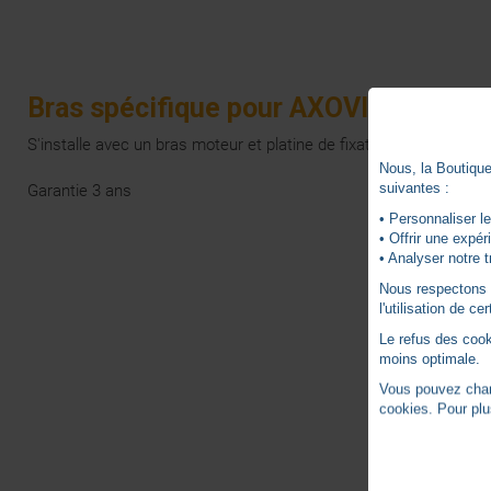
Bras spécifique pour AXOVIA MULTI
S'installe avec un bras moteur et platine de fixation SY9019899
Nous, la Boutique 
suivantes :
Garantie 3 ans
• Personnaliser le
• Offrir une expé
• Analyser notre t
Nous respectons vo
l'utilisation de c
Le refus des cook
moins optimale.
Vous pouvez chang
cookies. Pour plu