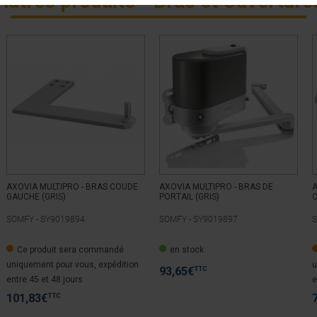
Autres produits - Bras et Ouverture
AXOVIA MULTIPRO - BRAS COUDE
AXOVIA MULTIPRO - BRAS DE
A
GAUCHE (GRIS)
PORTAIL (GRIS)
C
SOMFY -
SY9019894
SOMFY -
SY9019897
S
Ce produit sera commandé
en stock
uniquement pour vous, expédition
u
TTC
93,65
€
entre 45 et 48 jours
e
TTC
101,83
€