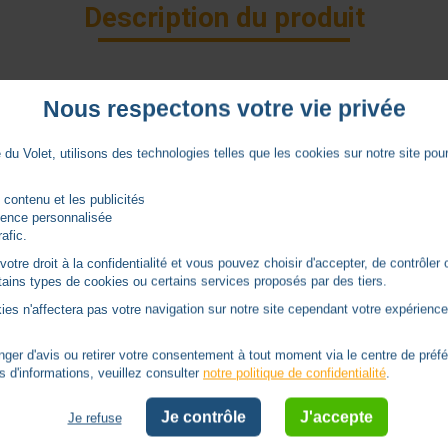
Description du produit
PRO
Nous respectons votre vie privée
du Volet, utilisons des technologies telles que les cookies sur notre site pour 
 contenu et les publicités
rience personnalisée
rafic.
tre droit à la confidentialité et vous pouvez choisir d'accepter, de contrôler 
ertains types de cookies ou certains services proposés par des tiers.
Notices
ies n'affectera pas votre navigation sur notre site cependant votre expérience 
er d'avis ou retirer votre consentement à tout moment via le centre de préf
Documentation AXOVIA MULTIPRO 3S IO
s d'informations, veuillez consulter
notre politique de confidentialité
.
Je contrôle
J'accepte
Je refuse