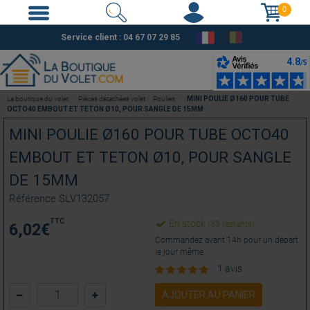
0
Service client :
04 67 07 29 85
La boutique du volet
Pièces détachées volet
Poulies
MINI POULIE Ø160 POUR TUBE
OCTO40 EMBOUT ET TETON Ø10, POUR SANGLE DE 15MM
MINI POULIE Ø160 POUR TUBE OCTO40
EMBOUT ET TETON Ø10, POUR SANGLE
DE 15MM
Référence
SLV132057
TTC
En stock
(33 restants)
6,02
€
Commandez avant 14h pour un départ
le jour même
1 avis
AJOUTER AU PANIER