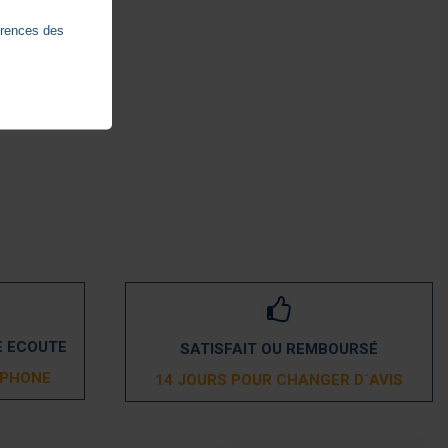
érences des
E ECOUTE
SATISFAIT OU REMBOURSÉ
ÉPHONE
14 JOURS POUR CHANGER D´AVIS