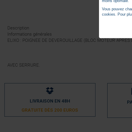
moins optimale.
Vous pouvez chang
cookies. Pour plu
Description
Informations générales
ELIXO : POIGNEE DE DEVEROUILLAGE (BLOC MOTEUR APRES 
AVEC SERRURE.
LIVRAISON EN 48H
P
GRATUITE DÈS 200 EUROS