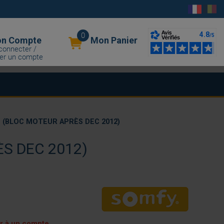
0
n Compte
Mon Panier
connecter /
er un compte
 (BLOC MOTEUR APRÈS DEC 2012)
S DEC 2012)
er à un compte