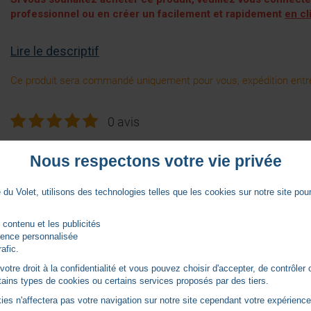
professionnel ou en créer un facilement et rapidement
en cl
Lire le descriptif
Ce produit sera commandé uniquement pour vous, expédition entre
0 avis
Nous respectons votre vie privée
du Volet, utilisons des technologies telles que les cookies sur notre site pour 
 contenu et les publicités
rience personnalisée
rafic.
tre droit à la confidentialité et vous pouvez choisir d'accepter, de contrôler 
ertains types de cookies ou certains services proposés par des tiers.
ies n'affectera pas votre navigation sur notre site cependant votre expérience 