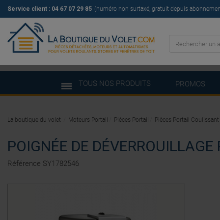
Service client :
04 67 07 29 85
(numéro non surtaxé, gratuit depuis abonnement 
TOUS NOS PRODUITS
PROMOS
La boutique du volet
Moteurs Portail
Pièces Portail
Pièces Portail Coulissant
POIGNÉE DE DÉVERROUILLAGE 
Référence
SY1782546