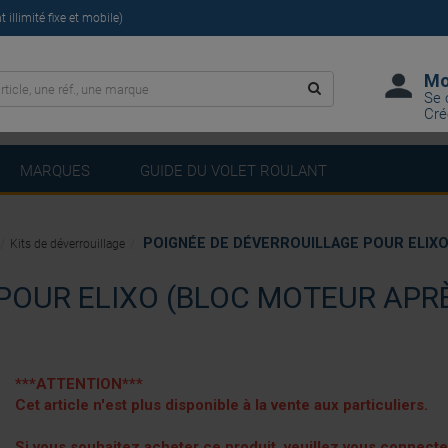
illimité fixe et mobile)
Mo
Se 
Cré
MARQUES
GUIDE DU VOLET ROULANT
POIGNÉE DE DÉVERROUILLAGE POUR ELIXO
Kits de déverrouillage
POUR ELIXO (BLOC MOTEUR APRÈ
***ATTENTION***
Cet article n'est plus disponible à la vente aux particuliers.
Si vous souhaitez acheter ce produit, veuillez vous connect