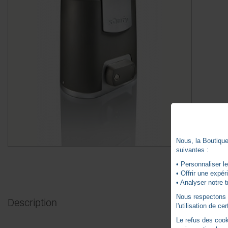
Nous, la Boutique 
suivantes :
• Personnaliser le
• Offrir une expé
• Analyser notre t
Nous respectons vo
Description
l'utilisation de c
Le refus des cook