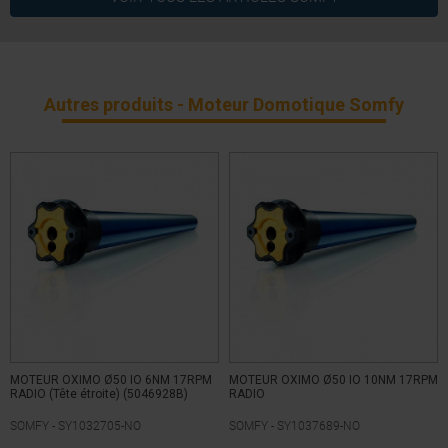
Non
Commande de secours
Ø 50
Diamètre Moteur
10
Puissance
Autres produits - Moteur Domotique Somfy
Radio IO
Technologie
7 ans
Garantie
MOTEUR OXIMO Ø50 IO 6NM 17RPM
MOTEUR OXIMO Ø50 IO 10NM 17RPM
RADIO (Tête étroite) (5046928B)
RADIO
SOMFY -
SY1032705-NO
SOMFY -
SY1037689-NO