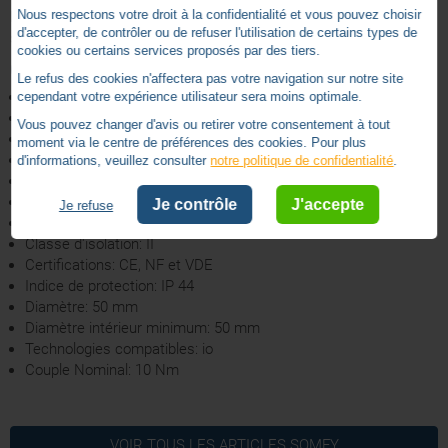
Nous respectons votre droit à la confidentialité et vous pouvez choisir
Le moteur RS100 radio io de Somfy est livré sans adaptation,
d'accepter, de contrôler ou de refuser l'utilisation de certains types de
sans support et sans point de commande.
cookies ou certains services proposés par des tiers.
Caractéristiques techniques :
Le refus des cookies n'affectera pas votre navigation sur notre site
Longueur: 474mm
cependant votre expérience utilisateur sera moins optimale.
Nombre de canaux: 9
Vous pouvez changer d'avis ou retirer votre consentement à tout
Fréquence radio: io 868 MHz
moment via le centre de préférences des cookies. Pour plus
Alimentation: AC - RGE 1 - 230V/50HZ
d'informations, veuillez consulter
notre politique de confidentialité
.
Portée radio intérieure: 20m
Portée radio en champ libre: 200m
Je contrôle
J'accepte
Je refuse
Vitesse nominale: 17 rpm
Classe d'isolation: II
Certifications: CE, NF et VDE
Indice de protection: IP 44
Diamètre: 50 mm
Diamètre intérieur minimum: 50 mm
Technologies compatibles: io
Couple Nominal: 10 Nm
Classe II (Sans terre)
Classe d´isolation
VOIR TOUS LES ARTICLES
SOMFY