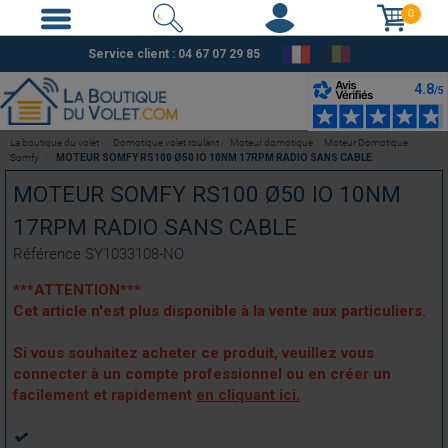
0
Service client :
04 67 07 29 85
La boutique du volet
Domotique volet roulant
Moteur domotique
Moteur Domotique
Somfy
MOTEUR SOMFY RS100 Ø50 IO 10NM 17RPM RADIO SANS CABLE
MOTEUR SOMFY RS100 Ø50 IO 10NM
17RPM RADIO SANS CABLE
Référence
SY1033108-NO
***ATTENTION***
Cet article n'est plus disponible à la vente aux particuliers.
Si vous souhaitez acheter ce produit, veuillez vous
connecter à un compte professionnel ou en créer un
facilement et rapidement
en cliquant ici.