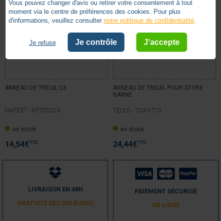
Vous pouvez changer d'avis ou retirer votre consentement à tout
moment via le centre de préférences des cookies. Pour plus
d'informations, veuillez consulter
notre politique de confidentialité
.
Je contrôle
J'accepte
Je refuse
ANNEAU DE TREUIL C6
ANNEAU DE TREUIL POUR STORE
BANNE
MATEST -
MTST0024
TELCO -
TCANT10
en stock
en stock
TTC
TTC
14,54
€
24,44
€
LIVRAISON EN 48H
PAIEMENT SÉCURISÉ
GRATUITE DÈS 200 EUROS
EN LIGNE