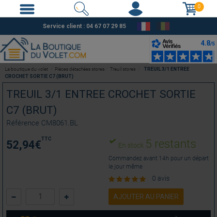
0
Service client :
04 67 07 29 85
La boutique du volet
Pièces détachées stores
Treuil stores
TREUIL 3/1 ENTREE
CROCHET SORTIE C7 (BRUT)
TREUIL 3/1 ENTREE CROCHET SORTIE
C7 (BRUT)
Référence
CM8061.BL
TTC
5 restants
52,94
€
En stock
Commandez avant 14h pour un départ
le jour même
0 avis
AJOUTER AU PANIER