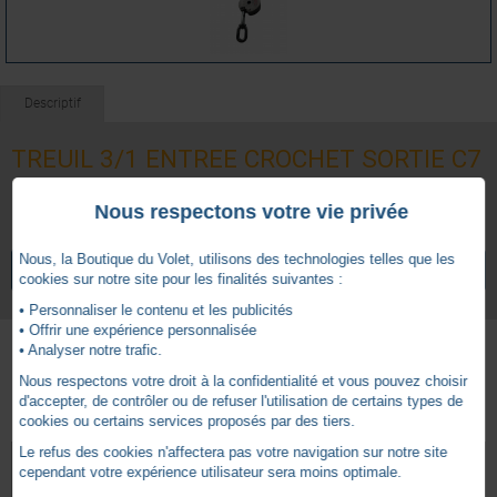
Descriptif
TREUIL 3/1 ENTREE CROCHET SORTIE C7
BRUT
Nous respectons votre vie privée
Nous, la Boutique du Volet, utilisons des technologies telles que les
VOIR TOUS LES ARTICLES
CALAMUSO
cookies sur notre site pour les finalités suivantes :
• Personnaliser le contenu et les publicités
• Offrir une expérience personnalisée
• Analyser notre trafic.
Nous respectons votre droit à la confidentialité et vous pouvez choisir
Autres produits - Treuil stores
d'accepter, de contrôler ou de refuser l'utilisation de certains types de
cookies ou certains services proposés par des tiers.
Le refus des cookies n'affectera pas votre navigation sur notre site
cependant votre expérience utilisateur sera moins optimale.