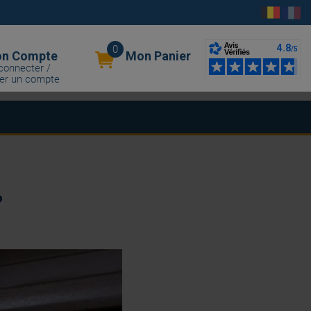
0
n Compte
Mon Panier
connecter /
er un compte
?