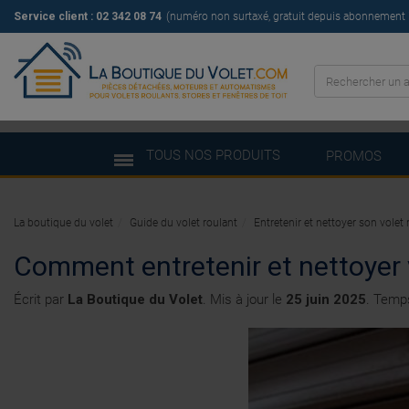
Service client : 02 342 08 74
(numéro non surtaxé, gratuit depuis abonnement il
TOUS NOS PRODUITS
PROMOS
La boutique du volet
Guide du volet roulant
Entretenir et nettoyer son vole
Comment entretenir et nettoyer 
Écrit par
La Boutique du Volet
. Mis à jour le
25 juin 2025
. Temps