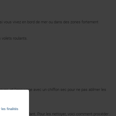
, si vous vivez en bord de mer ou dans des zones fortement
 volets roulants.
miques, et l’essuyage avec un chiffon sec pour ne pas abîmer les
les finalités
e votre volet roulant. Pour les nettoyer, voici comment procéder :