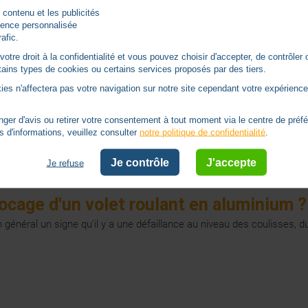
 contenu et les publicités
ésidus à l'aide d'un aspirateur ;
rience personnalisée
ponge avec un peu d'eau savonneuse ;
rafic.
tre droit à la confidentialité et vous pouvez choisir d'accepter, de contrôler 
e tablier, vous pouvez appliquer un spray à base de silicone.
ertains types de cookies ou certains services proposés par des tiers.
 volet roulant en aluminium ?
ies n'affectera pas votre navigation sur notre site cependant votre expérience 
otorisé, doit rester propre et lubrifié pour assurer un enroulement fl
er d'avis ou retirer votre consentement à tout moment via le centre de préf
s d'informations, veuillez consulter
notre politique de confidentialité
.
et roulant :
et l’axe d'enroulement. Pensez à retirer la poussière ou les résidus à 
Je contrôle
J'accepte
Je refuse
ntation électrique.
Nettoyez l’intérieur du coffre de votre volet r
ocage d'un volet roulant en aluminium ?
en général un signe qu'il y a une défaillance au niveau des coulisses, 