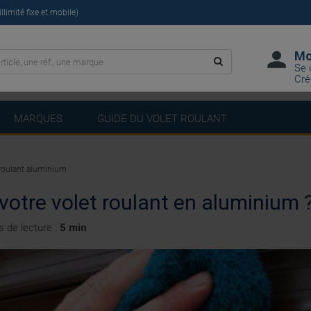
limité fixe et mobile)
Mo
Se 
Cré
MARQUES
GUIDE DU VOLET ROULANT
t roulant aluminium
votre volet roulant en aluminium 
 de lecture :
5 min