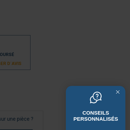
BOURSÉ
ER D´AVIS
CONSEILS
sur une pièce ?
PERSONNALISÉS